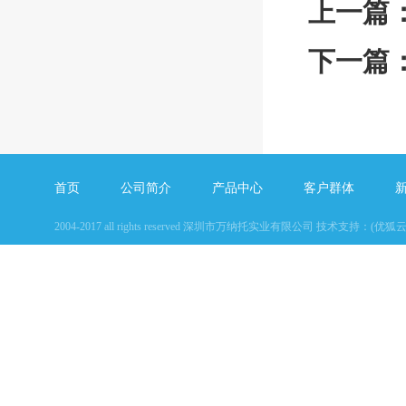
上一篇
下一篇
首页
公司简介
产品中心
客户群体
2004-2017 all rights reserved 
深圳市万纳托实业有限公司
技术支持：
(优狐云