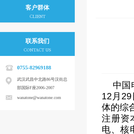
客户群体
CLIENT
联系我们
CONTACT US
0755-82969188
武汉武昌中北路86号汉街总
中国
部国际F座2006-2007
12月
wanatone@wanatone.com
体的综
注册资
电、核